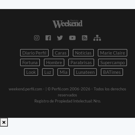
Diario Perfil
Caras
Noticias
Marie Claire
Fortuna
Hombre
Parabrisas
Supercampo
Look
Luz
Mia
Lunateen
BATimes
weekend.perfil.com -
| © Perfil.com 2006-2026 - Todos los derechos
reservados
Registro de Propiedad Intelectual: Nro.