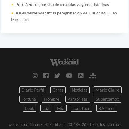
Pozo Azul, un paraíso de cascadas y aguas cristalinas
Así es desde adentro la peregrinación del Gauchito Gil en
Mercedes
Diario Perfil
Caras
Noticias
Marie Claire
Fortuna
Hombre
Parabrisas
Supercampo
Look
Luz
Mia
Lunateen
BATimes
weekend.perfil.com -
| © Perfil.com 2006-2026 - Todos los derechos