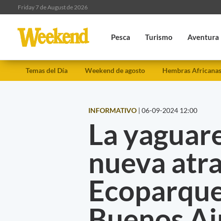
Friday 7 de August de 2026
Pesca
Turismo
Aventura
Temas del Día
Weekend de agosto
Hembras Africana
INFORMATIVO
|
06-09-2024 12:00
La yaguare
nueva atra
Ecoparque
Buenos Ai