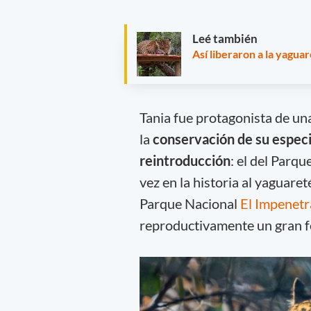
Leé también
Así liberaron a la yagua
Tania fue protagonista de u
la
conservación de su espec
reintroducción
: el del Parq
vez en la historia al yaguaret
Parque Nacional
El Impenetr
reproductivamente un gran fe