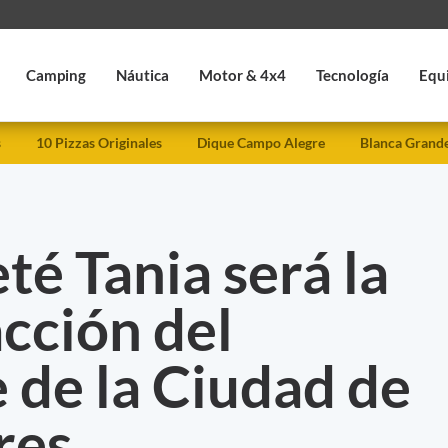
Camping
Náutica
Motor & 4x4
Tecnología
Equ
s
10 Pizzas Originales
Dique Campo Alegre
Blanca Grand
té Tania será la
cción del
 de la Ciudad de
res