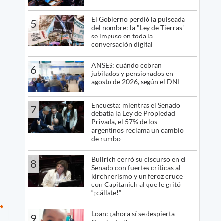
El Gobierno perdió la pulseada
5
del nombre: la "Ley de Tierras"
se impuso en toda la
conversación digital
ANSES: cuándo cobran
6
jubilados y pensionados en
agosto de 2026, según el DNI
Encuesta: mientras el Senado
7
debatía la Ley de Propiedad
Privada, el 57% de los
argentinos reclama un cambio
de rumbo
Bullrich cerró su discurso en el
8
Senado con fuertes críticas al
kirchnerismo y un feroz cruce
con Capitanich al que le gritó
“¡cállate!”
Loan: ¿ahora sí se despierta
9