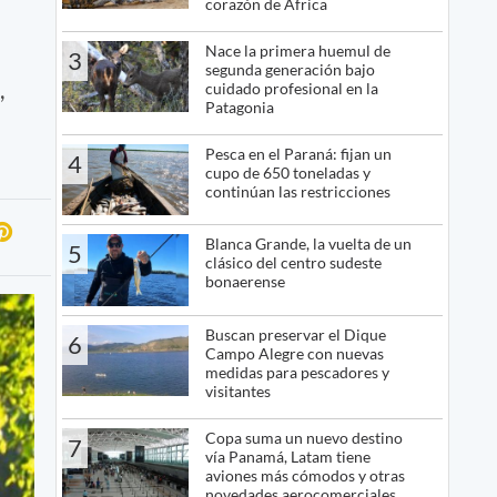
corazón de África
Nace la primera huemul de
3
segunda generación bajo
,
cuidado profesional en la
Patagonia
Pesca en el Paraná: fijan un
4
cupo de 650 toneladas y
continúan las restricciones
Blanca Grande, la vuelta de un
5
clásico del centro sudeste
bonaerense
Buscan preservar el Dique
6
Campo Alegre con nuevas
medidas para pescadores y
visitantes
Copa suma un nuevo destino
7
vía Panamá, Latam tiene
aviones más cómodos y otras
novedades aerocomerciales