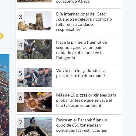
corazón de África
Día Internacional del Gato:
3
¿cuándo se celebra y cómo no
fallar en su cuidado
responsable?
Nace la primera huemul de
4
segunda generación bajo
cuidado profesional en la
Patagonia
Volvió el frío: ¿adónde ir a
5
pescar este fin de semana?
Más de 10 pizzas originales para
6
probar antes de que se vaya el
frío (y después también)
Pesca en el Paraná: fijan un
7
cupo de 650 toneladas y
continúan las restricciones