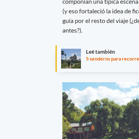
componían una típica escena 
(y eso fortaleció la idea de f
guía por el resto del viaje (¿
antes?).
Leé también
5 senderos para recorre