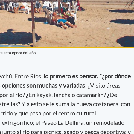
te esta época del año.
ychú, Entre Ríos,
lo primero es pensar, “¿por dónde
as opciones son muchas y variadas
. ¿Visito áreas
por el río? ¿En kayak, lancha o catamarán? ¿De
trellas? Y a esto se le suma la nueva costanera, con
rido y que pasa por el centro cultural
 exfrigorífico; el Paseo La Delfina, un remodelado
junto al río para picnics, asado y pesca deportiva; y