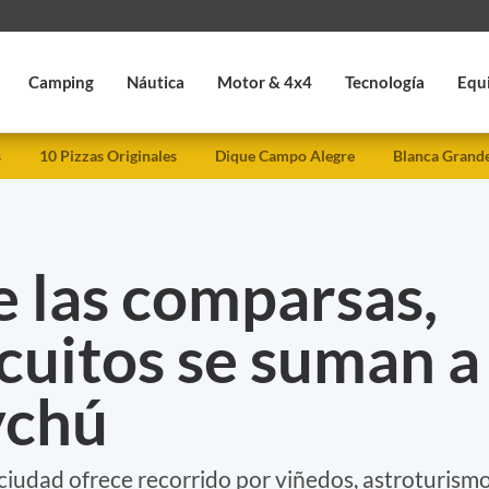
Camping
Náutica
Motor & 4x4
Tecnología
Equ
s
10 Pizzas Originales
Dique Campo Alegre
Blanca Grand
e las comparsas,
cuitos se suman a
ychú
ciudad ofrece recorrido por viñedos, astroturism