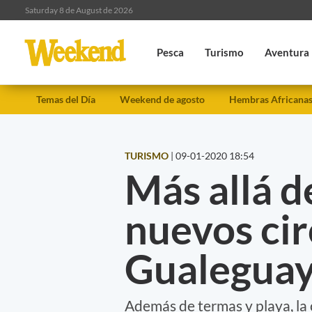
Saturday 8 de August de 2026
Pesca
Turismo
Aventura
Temas del Día
Weekend de agosto
Hembras Africana
TURISMO
|
09-01-2020 18:54
Más allá d
nuevos cir
Gualegua
Además de termas y playa, la 