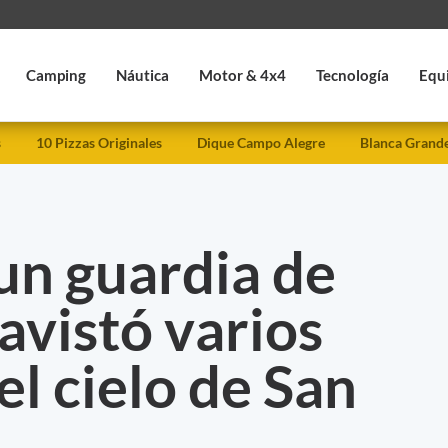
Camping
Náutica
Motor & 4x4
Tecnología
Equ
s
10 Pizzas Originales
Dique Campo Alegre
Blanca Grand
un guardia de
avistó varios
l cielo de San