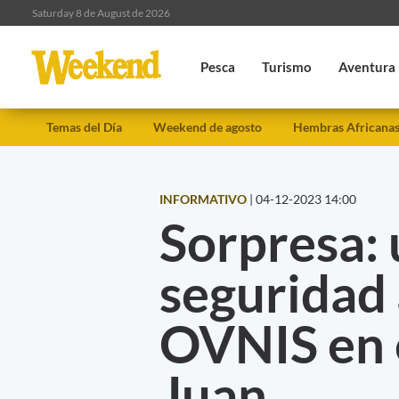
Saturday 8 de August de 2026
Pesca
Turismo
Aventura
Temas del Día
Weekend de agosto
Hembras Africana
INFORMATIVO
|
04-12-2023 14:00
Sorpresa: 
seguridad 
OVNIS en e
Juan