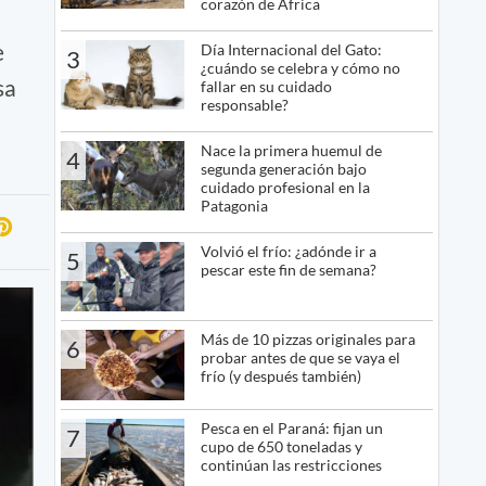
corazón de África
e
Día Internacional del Gato:
3
¿cuándo se celebra y cómo no
sa
fallar en su cuidado
responsable?
Nace la primera huemul de
4
segunda generación bajo
cuidado profesional en la
Patagonia
Volvió el frío: ¿adónde ir a
5
pescar este fin de semana?
Más de 10 pizzas originales para
6
probar antes de que se vaya el
frío (y después también)
Pesca en el Paraná: fijan un
7
cupo de 650 toneladas y
continúan las restricciones