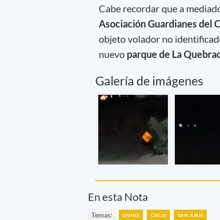
Cabe recordar que a mediado
Asociación Guardianes del 
objeto volador no identificad
nuevo
parque de La Quebra
Galería de imágenes
En esta Nota
Temas:
OVNIS
CIELO
SAN JUAN