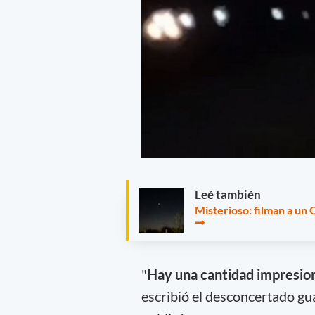
Leé también
Misterioso: filman a un
"
Hay una cantidad impresiona
escribió el desconcertado gua