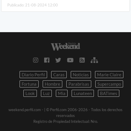
Publicado: 21-08-2024 12:00
Diario Perfil
Caras
Noticias
Marie Claire
Fortuna
Hombre
Parabrisas
Supercampo
Look
Luz
Mia
Lunateen
BATimes
weekend.perfil.com -
| © Perfil.com 2006-2026 - Todos los derechos
reservados
Registro de Propiedad Intelectual: Nro.