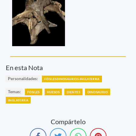
En esta Nota
Personalidades:
FÒSILESDINOSAURIOS INGLATERRA
Temas:
FÓSILES
HUESOS
DIENTES
DINOSAURIO
INGLATERRA
Compártelo