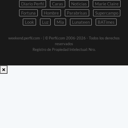
Diario Perfil
Caras
Noticias
Marie Claire
Fortuna
Hombre
Parabrisas
Supercampo
Look
Luz
Mia
Lunateen
BATimes
weekend.perfil.com -
| © Perfil.com 2006-2026 - Todos los derechos
reservados
Registro de Propiedad Intelectual: Nro.