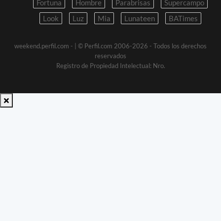
Fortuna
Hombre
Parabrisas
Supercampo
Look
Luz
Mia
Lunateen
BATimes
weekend.perfil.com -
| © Perfil.com 2006-2026 - Todos los derechos
reservados
Registro de Propiedad Intelectual: Nro.