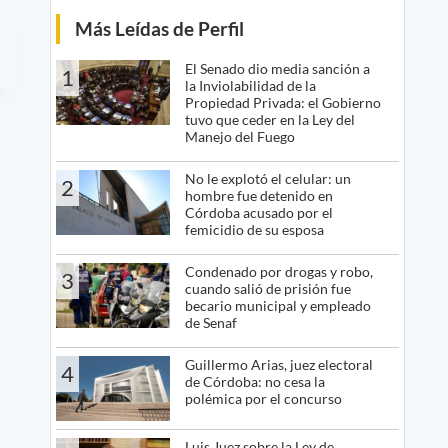
Más Leídas de Perfil
El Senado dio media sanción a
1
la Inviolabilidad de la
Propiedad Privada: el Gobierno
tuvo que ceder en la Ley del
Manejo del Fuego
No le explotó el celular: un
2
hombre fue detenido en
Córdoba acusado por el
femicidio de su esposa
Condenado por drogas y robo,
3
cuando salió de prisión fue
becario municipal y empleado
de Senaf
Guillermo Arias, juez electoral
4
de Córdoba: no cesa la
polémica por el concurso
Luis Juez sobre la Ley de