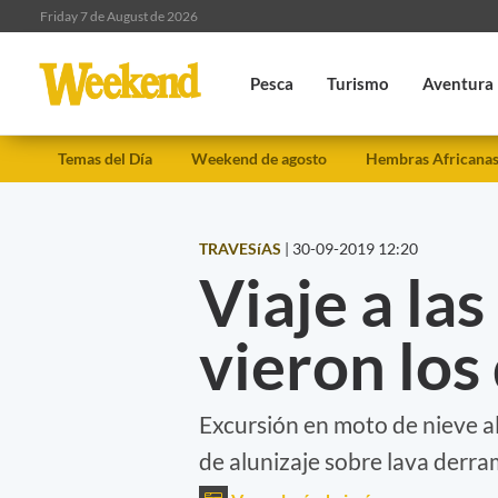
Friday 7 de August de 2026
Pesca
Turismo
Aventura
Temas del Día
Weekend de agosto
Hembras Africana
TRAVESíAS
|
30-09-2019 12:20
Viaje a la
vieron los
Excursión en moto de nieve a
de alunizaje sobre lava derra