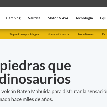
Camping
Náutica
Motor & 4x4
Tecnología
Equ
s
Dique Campo Alegre
Blanca Grande
Aerolíneas
Pri
s piedras que
 dinosaurios
l volcán Batea Mahuida para disfrutar la sensació
mada hace miles de años.