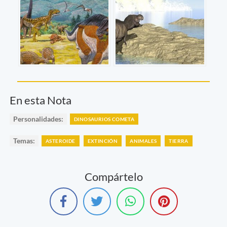
En esta Nota
Personalidades:
DINOSAURIOS COMETA
Temas:
ASTEROIDE
EXTINCIÓN
ANIMALES
TIERRA
Compártelo