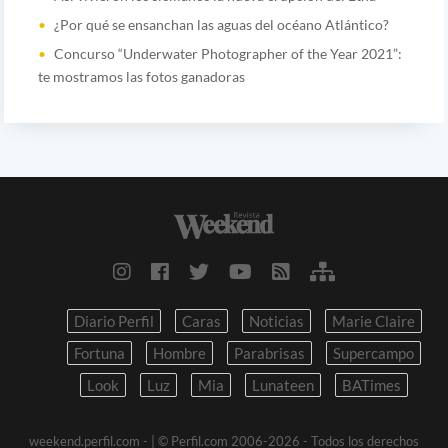
¿Por qué se ensanchan las aguas del océano Atlántico?
Concurso “Underwater Photographer of the Year 2021”:
te mostramos las fotos ganadoras
Diario Perfil
Caras
Noticias
Marie Claire
Fortuna
Hombre
Parabrisas
Supercampo
Look
Luz
Mia
Lunateen
BATimes
weekend.perfil.com -
| © Perfil.com 2006-2026 - Todos los derechos