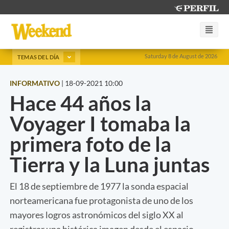
Saturday 8 de August de 2026
TEMAS DEL DÍA
INFORMATIVO
|
18-09-2021 10:00
Hace 44 años la
Voyager I tomaba la
primera foto de la
Tierra y la Luna juntas
El 18 de septiembre de 1977 la sonda espacial
norteamericana fue protagonista de uno de los
mayores logros astronómicos del siglo XX al
registrar una histórica imagen desde el espacio.