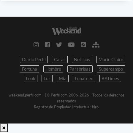
Diario Perfil
Caras
Noticias
Marie Claire
Fortuna
Hombre
Parabrisas
Supercampo
Look
Luz
Mia
Lunateen
BATimes
weekend.perfil.com -
| © Perfil.com 2006-2026 - Todos los derechos
reservados
Registro de Propiedad Intelectual: Nro.