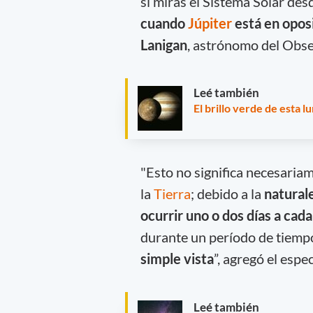
si miras el Sistema Solar desd
cuando
Júpiter
está en oposi
Lanigan
, astrónomo del Obse
Leé también
El brillo verde de esta 
"Esto no significa necesaria
la
Tierra
; debido a la
naturale
ocurrir uno o dos días a cada
durante un período de tiemp
simple vista
”, agregó el espec
Leé también