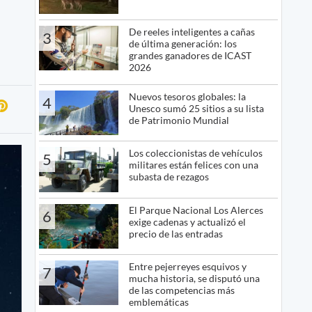
De reeles inteligentes a cañas
3
de última generación: los
grandes ganadores de ICAST
2026
Nuevos tesoros globales: la
4
Unesco sumó 25 sitios a su lista
de Patrimonio Mundial
Los coleccionistas de vehículos
5
militares están felices con una
subasta de rezagos
El Parque Nacional Los Alerces
6
exige cadenas y actualizó el
precio de las entradas
Entre pejerreyes esquivos y
7
mucha historia, se disputó una
de las competencias más
emblemáticas