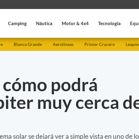
Camping
Náutica
Motor & 4x4
Tecnología
Equ
re
Blanca Grande
Aerolíneas
Primer Crucero
Leapmo
 cómo podrá
piter muy cerca d
ema solar se dejará ver a simple vista en uno de l