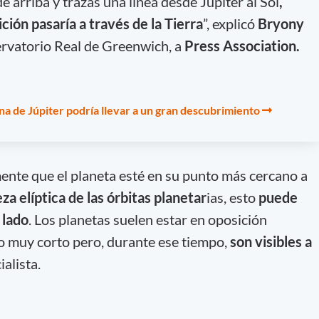
e arriba y trazas una línea desde Júpiter al Sol
,
ción pasaría a través de la Tierra
”, explicó
Bryony
rvatorio Real de Greenwich, a
Press Association.
luna de Júpiter podría llevar a un gran descubrimiento
mente que el planeta esté en su punto más cercano a
za elíptica de las órbitas planetar
ias, esto
puede
 lado
. Los planetas suelen estar en oposición
o muy corto pero, durante ese tiempo,
son visibles a
ialista.