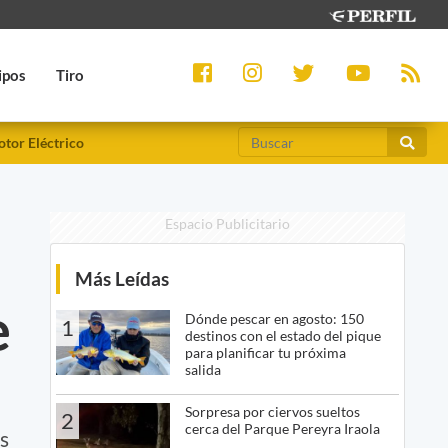
ipos
Tiro
tor Eléctrico
Espacio Publicitario
Más Leídas
e
Dónde pescar en agosto: 150
1
destinos con el estado del pique
para planificar tu próxima
salida
Sorpresa por ciervos sueltos
2
cerca del Parque Pereyra Iraola
os