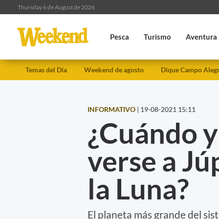
Thursday 6 de August de 2026
Pesca
Turismo
Aventura
Temas del Día
Weekend de agosto
Dique Campo Aleg
INFORMATIVO
|
19-08-2021 15:11
¿Cuándo y
verse a Jú
la Luna?
El planeta más grande del sist