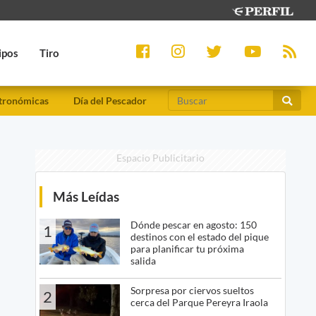
ipos
Tiro
tronómicas
Día del Pescador
Espacio Publicitario
Más Leídas
Dónde pescar en agosto: 150
1
destinos con el estado del pique
para planificar tu próxima
salida
Sorpresa por ciervos sueltos
2
cerca del Parque Pereyra Iraola