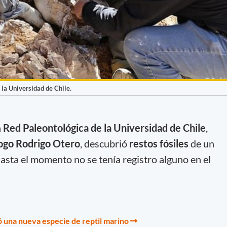
 la Universidad de Chile.
a
Red Paleontológica de la Universidad de Chile
,
ogo Rodrigo Otero
, descubrió
restos fósiles
de un
hasta el momento no se tenía registro alguno en el
 una nueva especie de reptil marino