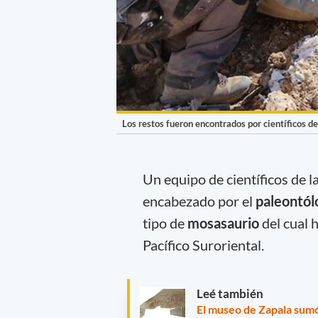
Los restos fueron encontrados por científicos de
Un equipo de científicos de l
encabezado por el
paleontól
tipo de
mosasaurio
del cual 
Pacífico Suroriental.
Leé también
El museo de Zapala sumó