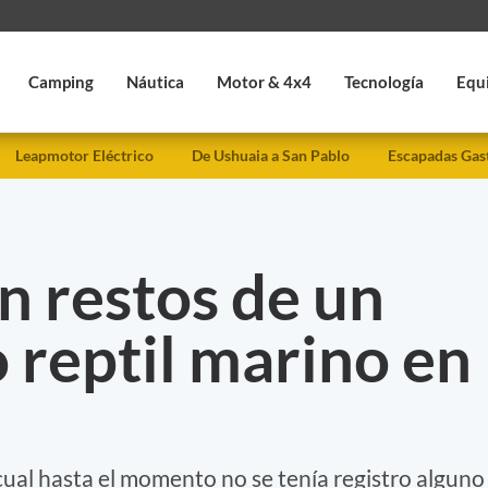
Camping
Náutica
Motor & 4x4
Tecnología
Equ
Leapmotor Eléctrico
De Ushuaia a San Pablo
Escapadas Gas
n restos de un
 reptil marino en
 cual hasta el momento no se tenía registro alguno