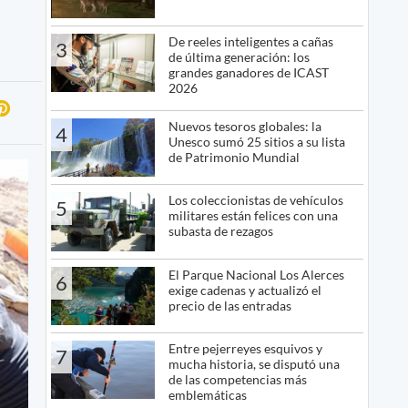
De reeles inteligentes a cañas
3
de última generación: los
grandes ganadores de ICAST
2026
Nuevos tesoros globales: la
4
Unesco sumó 25 sitios a su lista
de Patrimonio Mundial
Los coleccionistas de vehículos
5
militares están felices con una
subasta de rezagos
El Parque Nacional Los Alerces
6
exige cadenas y actualizó el
precio de las entradas
Entre pejerreyes esquivos y
7
mucha historia, se disputó una
de las competencias más
emblemáticas