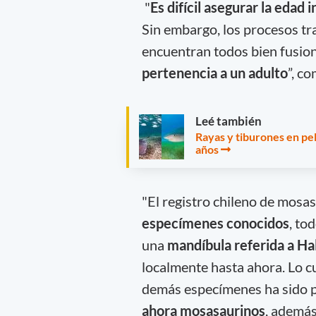
"
Es difícil asegurar la edad
Sin embargo, los procesos tr
encuentran todos bien fusion
pertenencia a un adulto
”, co
Leé también
Rayas y tiburones en pel
años
"El registro chileno de mo
especímenes conocidos
, to
una
mandíbula referida a Hal
localmente hasta ahora. Lo cu
demás especímenes ha sido p
ahora mosasaurinos
, además