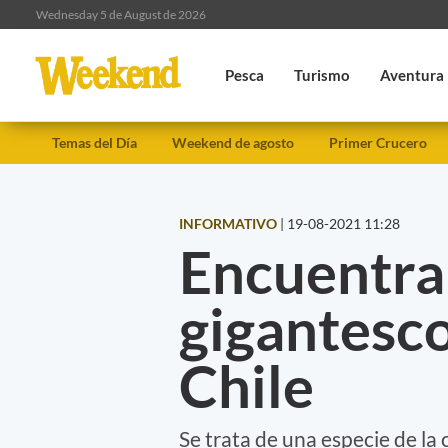
Wednesday 5 de August de 2026
Pesca
Turismo
Aventura
Temas del Día
Weekend de agosto
Primer Crucero
INFORMATIVO
|
19-08-2021 11:28
Encuentra
gigantesco
Chile
Se trata de una especie de la