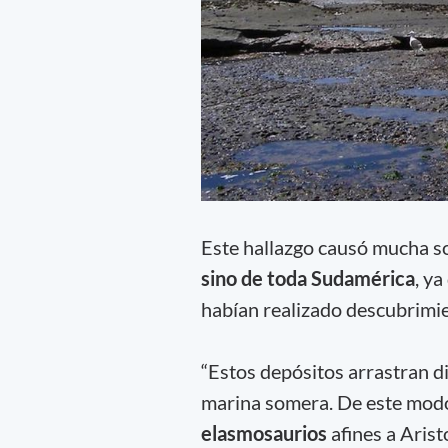
Este hallazgo causó mucha so
sino de toda Sudamérica
, y
habían realizado descubrimi
“Estos depósitos arrastran d
marina somera. De este mod
elasmosaurios
afines a Aris