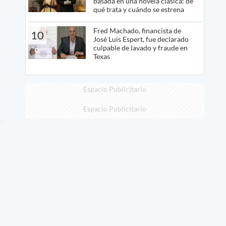
basada en una novela clásica: de
qué trata y cuándo se estrena
Fred Machado, financista de
10
José Luis Espert, fue declarado
culpable de lavado y fraude en
Texas
Espacio Publicitario
Espacio Publicitario