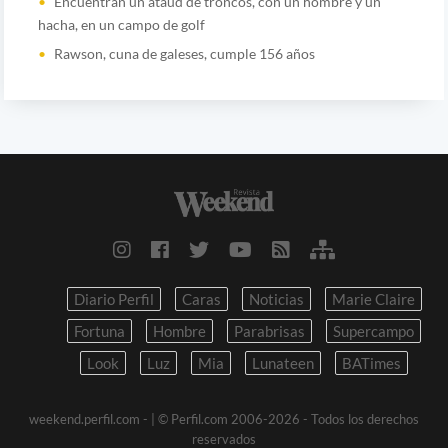
Encuentran un ataúd de troncos, con un hombre y un
hacha, en un campo de golf
Rawson, cuna de galeses, cumple 156 años
Diario Perfil
Caras
Noticias
Marie Claire
Fortuna
Hombre
Parabrisas
Supercampo
Look
Luz
Mia
Lunateen
BATimes
weekend.perfil.com -
| © Perfil.com 2006-2026 - Todos los derechos
reservados