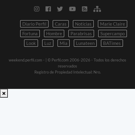
Diario Perfil
Caras
Noticias
Marie Claire
Fortuna
Hombre
Parabrisas
Supercampo
Look
Luz
Mia
Lunateen
BATimes
weekend.perfil.com -
| © Perfil.com 2006-2026 - Todos los derechos
reservados
Registro de Propiedad Intelectual: Nro.