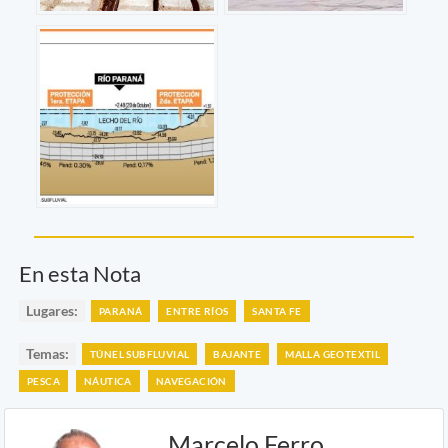
En esta Nota
Lugares:
PARANÁ
ENTRE RÍOS
SANTA FE
Temas:
TÚNEL SUBFLUVIAL
BAJANTE
MALLA GEOTEXTIL
PESCA
NÁUTICA
NAVEGACIÓN
Marcelo Ferro