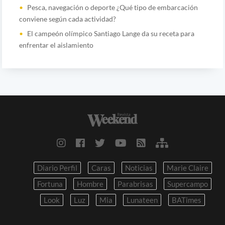
Pesca, navegación o deporte ¿Qué tipo de embarcación
conviene según cada actividad?
El campeón olímpico Santiago Lange da su receta para
enfrentar el aislamiento
Diario Perfil
Caras
Noticias
Marie Claire
Fortuna
Hombre
Parabrisas
Supercampo
Look
Luz
Mia
Lunateen
BATimes