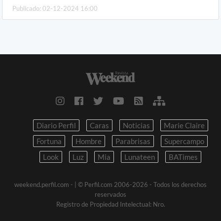
Publicado: 02-12-2024 16:00
Diario Perfil
Caras
Noticias
Marie Claire
Fortuna
Hombre
Parabrisas
Supercampo
Look
Luz
Mia
Lunateen
BATimes
weekend.perfil.com -
| © Perfil.com 2006-2026 - Todos los derechos
reservados
Registro de Propiedad Intelectual: Nro.