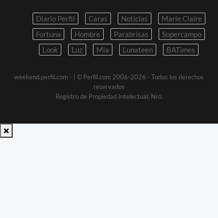
Diario Perfil
Caras
Noticias
Marie Claire
Fortuna
Hombre
Parabrisas
Supercampo
Look
Luz
Mia
Lunateen
BATimes
weekend.perfil.com -
| © Perfil.com 2006-2026 - Todos los derechos
reservados
Registro de Propiedad Intelectual: Nro.