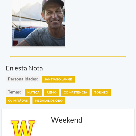
En esta Nota
Personalidades:
SANTIAGO LANGE
Temas:
NÚTICA
REMO
COMPETENCIA
TORNEO
OLIMPIÁDAS
MEDALAL DE ORO
Weekend