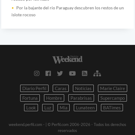
Por la bajante del río Paraguay descubren los restos de un
islote rocoso
Diario Perfil
Caras
Noticias
Marie Claire
Fortuna
Hombre
Parabrisas
Supercampo
Look
Luz
Mia
Lunateen
BATimes
weekend.perfil.com -
| © Perfil.com 2006-2026 - Todos los derechos
reservados