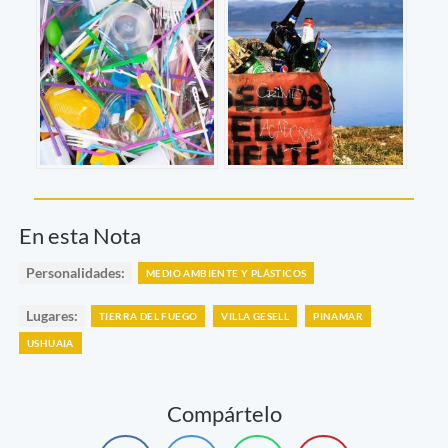
En esta Nota
Personalidades:
MEDIO AMBIENTE Y PLÁSTICOS
Lugares:
TIERRA DEL FUEGO
VILLA GESELL
PINAMAR
USHUAIA
Compártelo