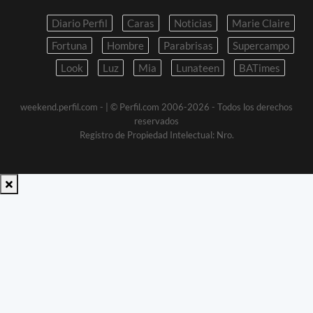
Diario Perfil
Caras
Noticias
Marie Claire
Fortuna
Hombre
Parabrisas
Supercampo
Look
Luz
Mia
Lunateen
BATimes
weekend.perfil.com -
| © Perfil.com 2006-2026 - Todos los derechos
reservados
Registro de Propiedad Intelectual: Nro.