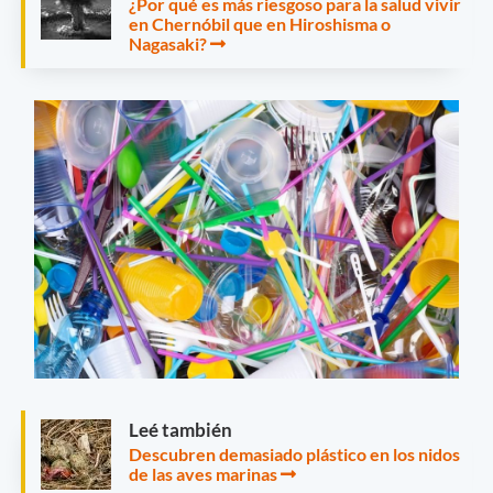
¿Por qué es más riesgoso para la salud vivir
en Chernóbil que en Hiroshisma o
Nagasaki?
Leé también
Descubren demasiado plástico en los nidos
de las aves marinas