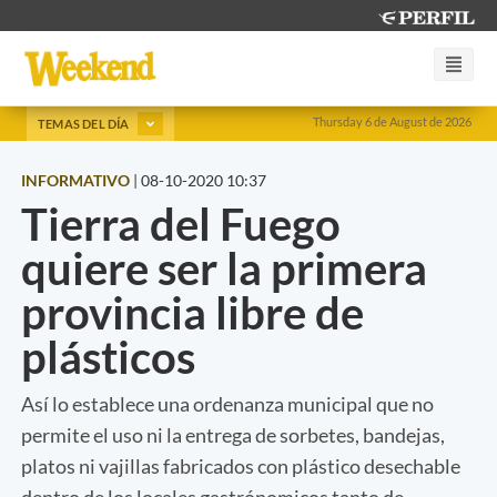
Thursday 6 de August de 2026
TEMAS DEL DÍA
INFORMATIVO
|
08-10-2020 10:37
Tierra del Fuego
quiere ser la primera
provincia libre de
plásticos
Así lo establece una ordenanza municipal que no
permite el uso ni la entrega de sorbetes, bandejas,
platos ni vajillas fabricados con plástico desechable
dentro de los locales gastrónomicos tanto de