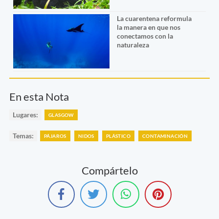
La cuarentena reformula
la manera en que nos
conectamos con la
naturaleza
En esta Nota
Lugares:
GLASGOW
Temas:
PÁJAROS
NIDOS
PLÁSTICO
CONTAMINACIÓN
Compártelo