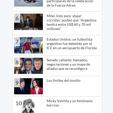
participarán de la celebración
de la Fuerza Aérea
Milei, listo para 'atajar'
6
corridas: posteó que "Argentina
tendrá entre US$ 60 y 70 mil
millones"
Estados Unidos: un futbolista
7
argentino fue detenido por el
ICE en un aeropuerto de Florida
Senado caliente: llamados,
8
negociaciones y un mapa de
aliados que se reconfigura
Los límites del insulto
9
Micky Vainilla y un fenómeno
10
barroso