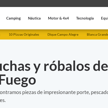
Camping
Náutica
Motor & 4x4
Tecnología
Equ
s
10 Pizzas Originales
Dique Campo Alegre
Blanca Grand
ruchas y róbalos d
 Fuego
ncontramos piezas de impresionante porte, pescad
es.