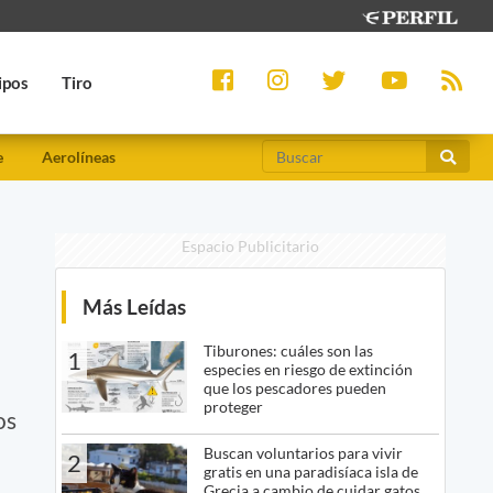
ipos
Tiro
e
Aerolíneas
Espacio Publicitario
e
Más Leídas
Tiburones: cuáles son las
1
especies en riesgo de extinción
que los pescadores pueden
proteger
os
Buscan voluntarios para vivir
2
gratis en una paradisíaca isla de
Grecia a cambio de cuidar gatos