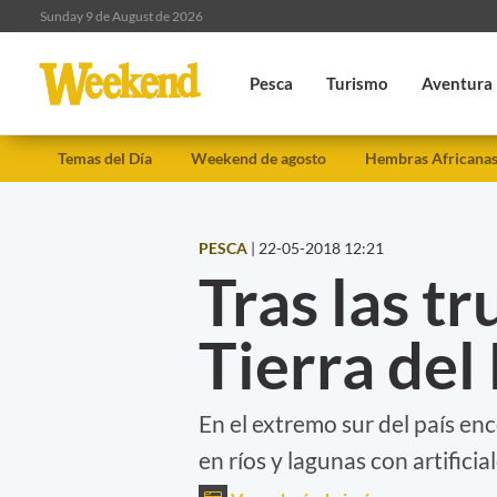
Sunday 9 de August de 2026
Pesca
Turismo
Aventura
Temas del Día
Weekend de agosto
Hembras Africana
PESCA
|
22-05-2018 12:21
Tras las t
Tierra del
En el extremo sur del país e
en ríos y lagunas con artificial