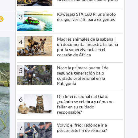
Kawasaki STX 160 R: una moto
3
de agua versátil para exigentes
Madres animales de la sabana:
4
un documental muestra la lucha
por la supervivencia en el
corazón de África
Nace la primera huemul de
5
segunda generación bajo
cuidado profesional en la
Patagonia
Día Internacional del Gato:
6
¿cuándo se celebra y cómo no
fallar en su cuidado
responsable?
Volvió el frío: ¿adónde ir a
7
pescar este fin de semana?