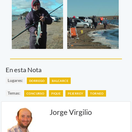
En esta Nota
Lugares:
DORREGO
BALCARCE
Temas:
CONCURSO
PIQUE
PEJERREY
TORNEO
Jorge Virgilio