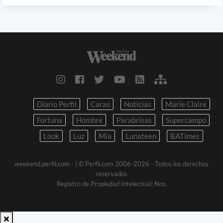
Diario Perfil
Caras
Noticias
Marie Claire
Fortuna
Hombre
Parabrisas
Supercampo
Look
Luz
Mia
Lunateen
BATimes
weekend.perfil.com -
| © Perfil.com 2006-2026 - Todos los derechos
reservados
Registro de Propiedad Intelectual: Nro.