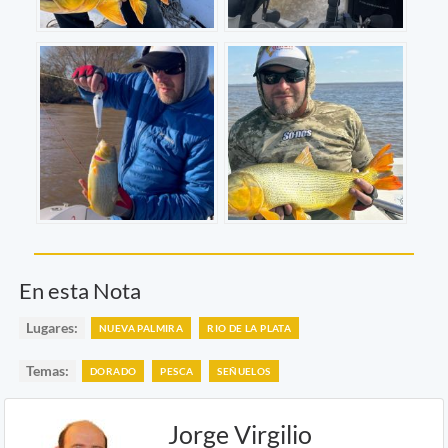
En esta Nota
Lugares:
NUEVA PALMIRA
RIO DE LA PLATA
Temas:
DORADO
PESCA
SEÑUELOS
Jorge Virgilio