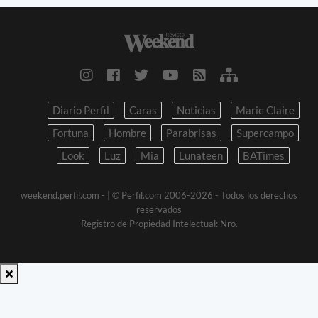
Diario Perfil
Caras
Noticias
Marie Claire
Fortuna
Hombre
Parabrisas
Supercampo
Look
Luz
Mia
Lunateen
BATimes
weekend.perfil.com -
| © Perfil.com 2006-2026 - Todos los derechos
reservados
Registro de Propiedad Intelectual: Nro.