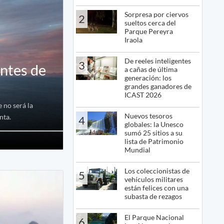
Sorpresa por ciervos
2
sueltos cerca del
Parque Pereyra
Iraola
De reeles inteligentes
3
antes de
a cañas de última
generación: los
grandes ganadores de
ICAST 2026
 no será la
Nuevos tesoros
nta.
4
globales: la Unesco
sumó 25 sitios a su
lista de Patrimonio
Mundial
Los coleccionistas de
5
vehículos militares
están felices con una
subasta de rezagos
El Parque Nacional
6