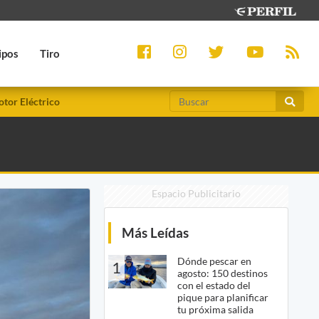
ipos
Tiro
tor Eléctrico
Espacio Publicitario
Más Leídas
Dónde pescar en
1
agosto: 150 destinos
con el estado del
pique para planificar
tu próxima salida