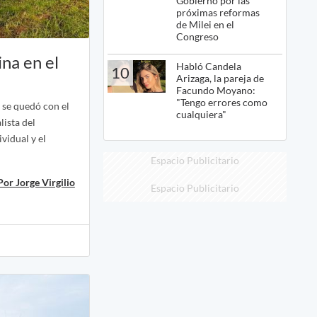
Gobierno por las
próximas reformas
de Milei en el
Congreso
na en el
Habló Candela
10
Arizaga, la pareja de
Facundo Moyano:
"Tengo errores como
 se quedó con el
cualquiera"
lista del
vidual y el
Espacio Publicitario
Por Jorge Virgilio
Espacio Publicitario