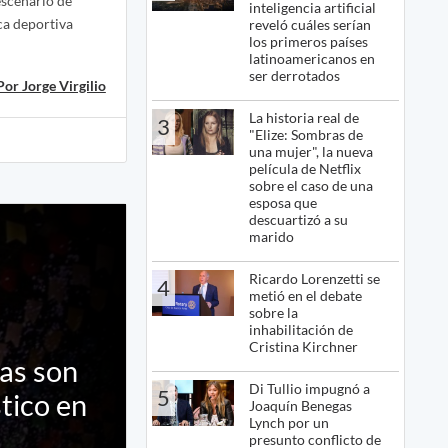
escenario de
inteligencia artificial
ca deportiva
reveló cuáles serían
los primeros países
latinoamericanos en
ser derrotados
Por Jorge Virgilio
La historia real de
3
"Elize: Sombras de
una mujer", la nueva
película de Netflix
sobre el caso de una
esposa que
descuartizó a su
marido
Ricardo Lorenzetti se
4
metió en el debate
sobre la
inhabilitación de
Cristina Kirchner
nas son
Di Tullio impugnó a
5
tico en
Joaquín Benegas
Lynch por un
presunto conflicto de