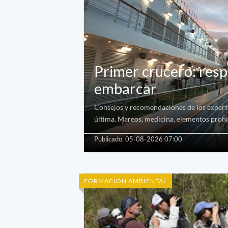
Primer crucero: resp
embarcar
Consejos y recomendaciones de los experto
última. Mareos, medicina, elementos prohi
Publicado: 05-08-2026 07:00
FORMACION AMBIENTAL