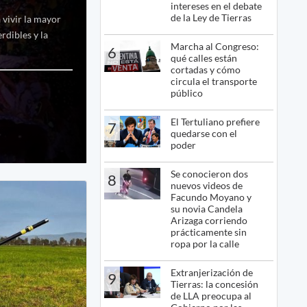
intereses en el debate
de la Ley de Tierras
 vivir la mayor
rdibles y la
Marcha al Congreso:
6
qué calles están
cortadas y cómo
circula el transporte
público
El Tertuliano prefiere
7
quedarse con el
poder
Se conocieron dos
8
nuevos videos de
Facundo Moyano y
su novia Candela
Arizaga corriendo
prácticamente sin
ropa por la calle
Extranjerización de
9
Tierras: la concesión
de LLA preocupa al