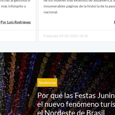
inchas argentinos e
de los muelles más extensos de Sudamérica, 
n más inhóspito y
innumerables páginas de la historia de la pes
nacional.
Por Luis Rodriguez
Publicado: 04-06-2026 18:30
Tendencias
Por qué las Festas Juni
el nuevo fenómeno turís
el Nordeste de Brasil