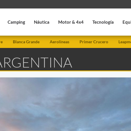
Camping
Náutica
Motor & 4x4
Tecnología
Equ
re
Blanca Grande
Aerolíneas
Primer Crucero
Leapmo
 ARGENTINA