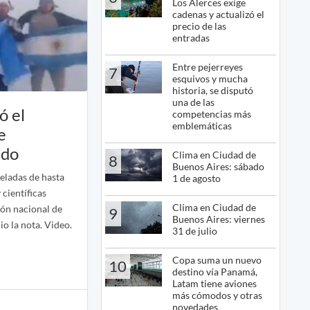
Los Alerces exige
cadenas y actualizó el
precio de las
entradas
Entre pejerreyes
7
esquivos y mucha
historia, se disputó
una de las
ó el
competencias más
emblemáticas
e
ndo
Clima en Ciudad de
8
Buenos Aires: sábado
eladas de hasta
1 de agosto
 científicas
Clima en Ciudad de
ión nacional de
9
Buenos Aires: viernes
io la nota. Video.
31 de julio
Copa suma un nuevo
10
destino vía Panamá,
Latam tiene aviones
más cómodos y otras
novedades