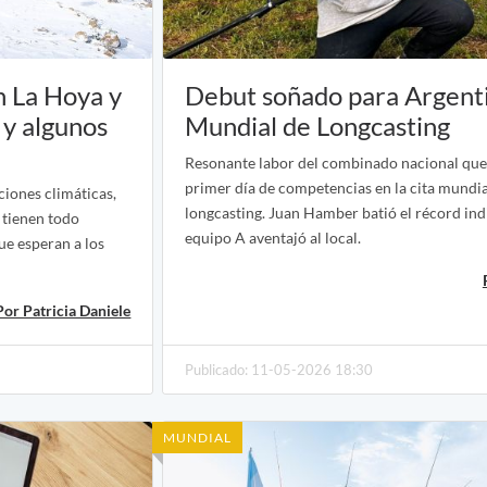
n La Hoya y
Debut soñado para Argenti
 y algunos
Mundial de Longcasting
Resonante labor del combinado nacional que
primer día de competencias en la cita mundia
ciones climáticas,
longcasting. Juan Hamber batió el récord indi
a tienen todo
equipo A aventajó al local.
e esperan a los
Por Patricia Daniele
Publicado: 11-05-2026 18:30
MUNDIAL