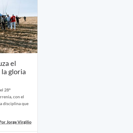
uza el
la gloria
el 28°
renia, con el
a disciplina que
Por Jorge Virgilio