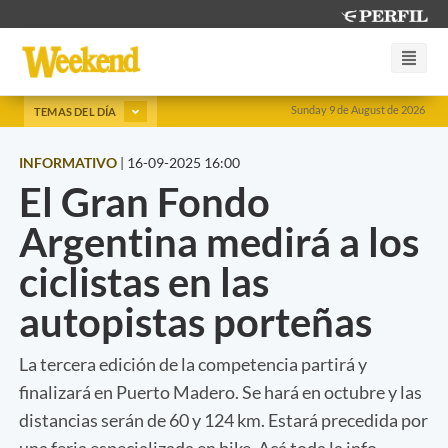
Sunday 9 de August de 2026
TEMAS DEL DÍA
INFORMATIVO
|
16-09-2025 16:00
El Gran Fondo
Argentina medirá a los
ciclistas en las
autopistas porteñas
La tercera edición de la competencia partirá y
finalizará en Puerto Madero. Se hará en octubre y las
distancias serán de 60 y 124 km. Estará precedida por
una feria especializada en bike. Acá toda la info.