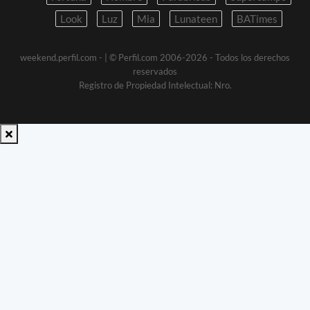
Look
Luz
Mia
Lunateen
BATimes
weekend.perfil.com -
| © Perfil.com 2006-2026 - Todos los derechos
reservados
Registro de Propiedad Intelectual: Nro.