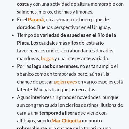
costa
y con una actividad de altura memorable con
salmones, meros, chernias y limones.
En el
Paraná
, otra semana de buen pique de
dorados
. Buenas perspectivas en el Uruguay.
Tiempo de
variedad de especies en el Río de la
Plata.
Los caudales más altos del estuario
favorecen los rindes, con abundantes dorados,
manduvas,
bogas
y una interesante variada.
Por las
lagunas bonaerenses,
no es tan amplio el
abanico como en temporada pero, aún así, la
chance de pescar
pejerreyes
en varios espejos está
latente. Muchas tranqueras cerradas.
Aguas interiores sin grandes novedades, aunque
aún con gran caudal en ciertos destinos. Ilusiona de
cara a una
temporada lisera
que viene con
altibajos, siendo
Mar Chiquita
un punto
sobresaliente
, y la chance de la
tararira
, una