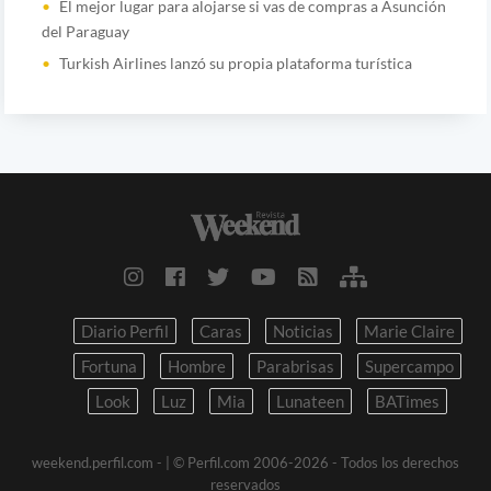
El mejor lugar para alojarse si vas de compras a Asunción
del Paraguay
Turkish Airlines lanzó su propia plataforma turística
Diario Perfil
Caras
Noticias
Marie Claire
Fortuna
Hombre
Parabrisas
Supercampo
Look
Luz
Mia
Lunateen
BATimes
weekend.perfil.com -
| © Perfil.com 2006-2026 - Todos los derechos
reservados