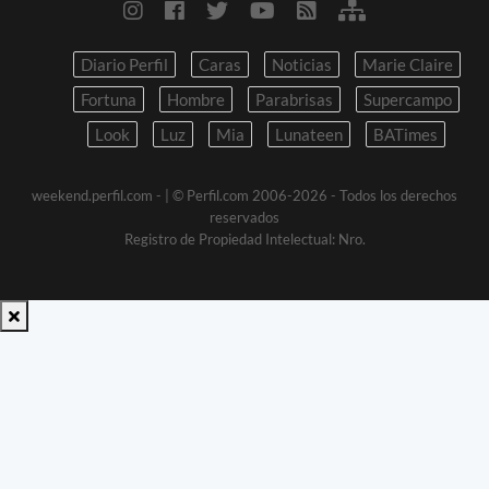
Diario Perfil
Caras
Noticias
Marie Claire
Fortuna
Hombre
Parabrisas
Supercampo
Look
Luz
Mia
Lunateen
BATimes
weekend.perfil.com -
| © Perfil.com 2006-2026 - Todos los derechos
reservados
Registro de Propiedad Intelectual: Nro.