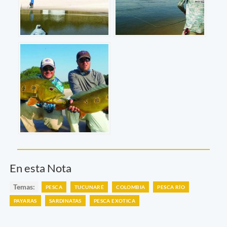
En esta Nota
Temas:
PESCA
TUCUNARÉ
COLOMBIA
PESCA RÍO
PAYARAS
SARDINATAS
PESCA EXOTICA