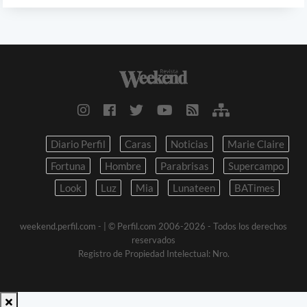
Diario Perfil
Caras
Noticias
Marie Claire
Fortuna
Hombre
Parabrisas
Supercampo
Look
Luz
Mia
Lunateen
BATimes
weekend.perfil.com -
| © Perfil.com 2006-2026 - Todos los derechos
reservados
Registro de Propiedad Intelectual: Nro.