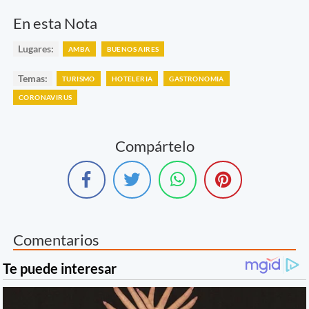
En esta Nota
Lugares:
AMBA
BUENOS AIRES
Temas:
TURISMO
HOTELERIA
GASTRONOMIA
CORONAVIRUS
Compártelo
Comentarios