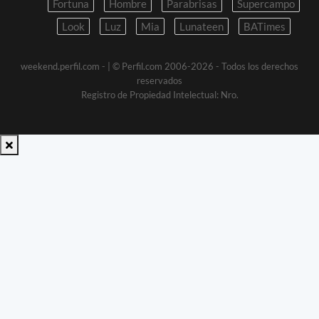
Fortuna
Hombre
Parabrisas
Supercampo
Look
Luz
Mia
Lunateen
BATimes
weekend.perfil.com -
| © Perfil.com 2006-2026 - Todos los derechos
reservados
Registro de Propiedad Intelectual: Nro.