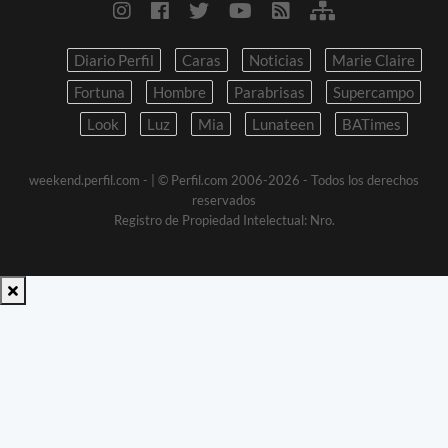
Diario Perfil
Caras
Noticias
Marie Claire
Fortuna
Hombre
Parabrisas
Supercampo
Look
Luz
Mia
Lunateen
BATimes
weekend.perfil.com -
| © Perfil.com 2006-2026 - Todos los derechos
reservados
Registro de Propiedad Intelectual: Nro.