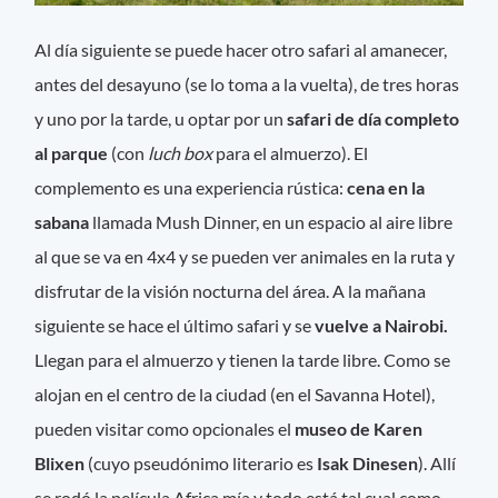
Al día siguiente se puede hacer otro safari al amanecer,
antes del desayuno (se lo toma a la vuelta), de tres horas
y uno por la tarde, u optar por un
safari de día completo
al parque
(con
luch box
para el almuerzo). El
complemento es una experiencia rústica:
cena en la
sabana
llamada Mush Dinner, en un espacio al aire libre
al que se va en 4x4 y se pueden ver animales en la ruta y
disfrutar de la visión nocturna del área. A la mañana
siguiente se hace el último safari y se
vuelve a Nairobi.
Llegan para el almuerzo y tienen la tarde libre. Como se
alojan en el centro de la ciudad (en el Savanna Hotel),
pueden visitar como opcionales el
museo de Karen
Blixen
(cuyo pseudónimo literario es
Isak Dinesen
). Allí
se rodó la película Africa mía y todo está tal cual como