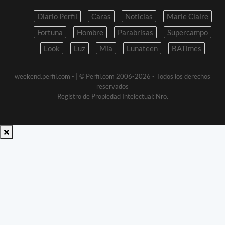
Diario Perfil
Caras
Noticias
Marie Claire
Fortuna
Hombre
Parabrisas
Supercampo
Look
Luz
Mia
Lunateen
BATimes
weekend.perfil.com -
| © Perfil.com 2006-2026 - Todos los derechos
reservados
Registro de Propiedad Intelectual: Nro.