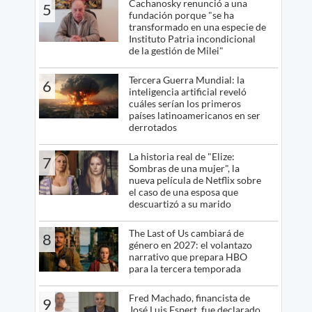
Cachanosky renunció a una
5
fundación porque "se ha
transformado en una especie de
Instituto Patria incondicional
de la gestión de Milei"
Tercera Guerra Mundial: la
6
inteligencia artificial reveló
cuáles serían los primeros
países latinoamericanos en ser
derrotados
La historia real de "Elize:
7
Sombras de una mujer", la
nueva película de Netflix sobre
el caso de una esposa que
descuartizó a su marido
The Last of Us cambiará de
8
género en 2027: el volantazo
narrativo que prepara HBO
para la tercera temporada
Fred Machado, financista de
9
José Luis Espert, fue declarado