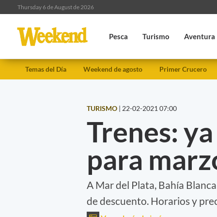
Thursday 6 de August de 2026
Pesca
Turismo
Aventura
Temas del Día
Weekend de agosto
Primer Crucero
TURISMO
|
22-02-2021 07:00
Trenes: ya
para marzo
A Mar del Plata, Bahía Blanca
de descuento. Horarios y prec