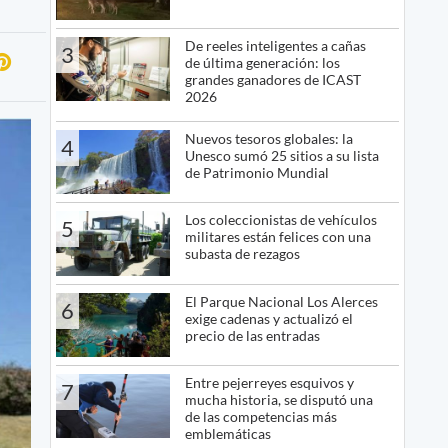
De reeles inteligentes a cañas
3
de última generación: los
grandes ganadores de ICAST
2026
Nuevos tesoros globales: la
4
Unesco sumó 25 sitios a su lista
de Patrimonio Mundial
Los coleccionistas de vehículos
5
militares están felices con una
subasta de rezagos
El Parque Nacional Los Alerces
6
exige cadenas y actualizó el
precio de las entradas
Entre pejerreyes esquivos y
7
mucha historia, se disputó una
de las competencias más
emblemáticas