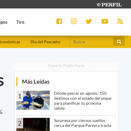
ipos
Tiro
tronómicas
Día del Pescador
Espacio Publicitario
s
Más Leídas
Dónde pescar en agosto: 150
1
destinos con el estado del pique
para planificar tu próxima
salida
%
Sorpresa por ciervos sueltos
2
cerca del Parque Pereyra Iraola