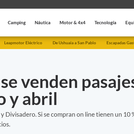
Camping
Náutica
Motor & 4x4
Tecnología
Equ
Leapmotor Eléctrico
De Ushuaia a San Pablo
Escapadas Gas
 se venden pasaje
 y abril
 y Divisadero. Si se compran on line tienen un 10 
ios.