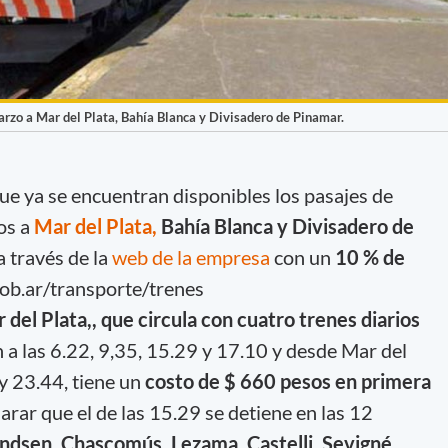
marzo a Mar del Plata, Bahía Blanca y Divisadero de Pinamar.
e ya se encuentran disponibles los pasajes de
ios a
Mar del Plata,
Bahía Blanca y Divisadero de
 través de la
web de la empresa
con un
10 % de
ob.ar/transporte/trenes
del Plata,, que circula con cuatro trenes diarios
 a las 6.22, 9,35, 15.29 y 17.10 y desde Mar del
 y 23.44, tiene un
costo de $ 660 pesos en primera
larar que el de las 15.29 se detiene en las 12
ndsen, Chascomús, Lezama, Castelli, Sevigné,