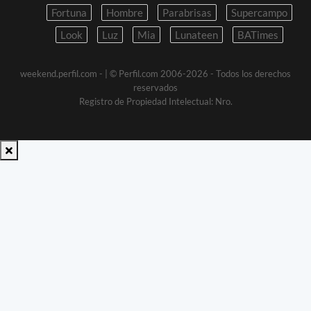
Fortuna
Hombre
Parabrisas
Supercampo
Look
Luz
Mia
Lunateen
BATimes
weekend.perfil.com -
| © Perfil.com 2006-2026 - Todos los derechos
reservados
Registro de Propiedad Intelectual: Nro.