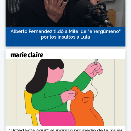
Alberto Fernández tildó a Milei de "energúmeno"
por los insultos a Lula
"Usted Está Aquí": el ingreso promedio de la mujer