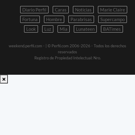
Diario Perfil
Caras
Noticias
Marie Claire
Fortuna
Hombre
Parabrisas
Supercampo
Look
Luz
Mia
Lunateen
BATimes
weekend.perfil.com -
| © Perfil.com 2006-2026 - Todos los derechos
reservados
Registro de Propiedad Intelectual: Nro.