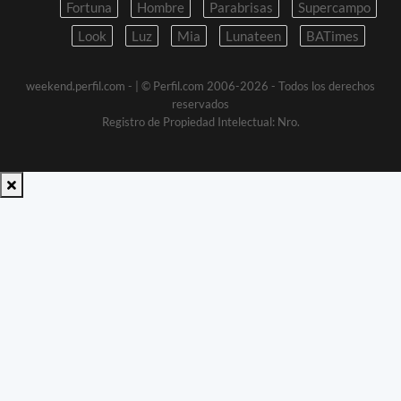
Fortuna
Hombre
Parabrisas
Supercampo
Look
Luz
Mia
Lunateen
BATimes
weekend.perfil.com -
| © Perfil.com 2006-2026 - Todos los derechos
reservados
Registro de Propiedad Intelectual: Nro.