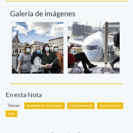
Galería de imágenes
En esta Nota
Temas:
PASAPORTE SANITARIO
CORONAVIRUS
VACUNACIÓN
IATA