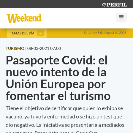
Saturday 8 de August de 2026
TEMAS DEL DÍA
TURISMO
|
08-03-2021 07:00
Pasaporte Covid: el
nuevo intento de la
Unión Europea por
fomentar el turismo
Tiene el objetivo de certificar que quien lo exhiba se
vacunó, ya tuvo la enfermedad o se hizo un test que
dio negativo. La iniciativa se presentaría a mediados
de este mes. Propuesta para el Cono Sur.