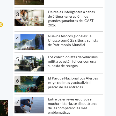
De reeles inteligentes a cañas
3
de última generación: los
grandes ganadores de ICAST
2026
Nuevos tesoros globales: la
4
Unesco sumó 25 sitios a su lista
de Patrimonio Mundial
Los coleccionistas de vehículos
5
militares están felices con una
subasta de rezagos
El Parque Nacional Los Alerces
6
exige cadenas y actualizó el
precio de las entradas
Entre pejerreyes esquivos y
7
mucha historia, se disputó una
de las competencias más
emblemáticas