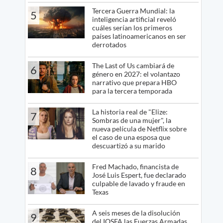
Tercera Guerra Mundial: la
5
inteligencia artificial reveló
cuáles serían los primeros
países latinoamericanos en ser
derrotados
The Last of Us cambiará de
6
género en 2027: el volantazo
narrativo que prepara HBO
para la tercera temporada
La historia real de "Elize:
7
Sombras de una mujer", la
nueva película de Netflix sobre
el caso de una esposa que
descuartizó a su marido
Fred Machado, financista de
8
José Luis Espert, fue declarado
culpable de lavado y fraude en
Texas
A seis meses de la disolución
9
del IOSFA las Fuerzas Armadas