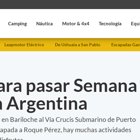
Camping
Náutica
Motor & 4x4
Tecnología
Equ
Leapmotor Eléctrico
De Ushuaia a San Pablo
Escapadas Gas
para pasar Semana
a Argentina
 en Bariloche al Vía Crucis Submarino de Puerto
apada a Roque Pérez, hay muchas actividades
isfrutar.