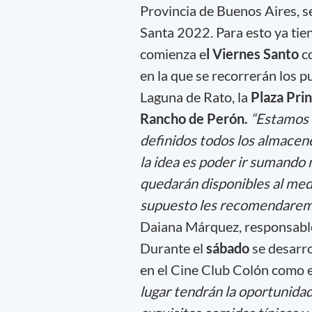
Provincia de Buenos Aires, se
Santa 2022. Para esto ya ti
comienza e
l Viernes Santo
c
en la que se recorrerán los 
Laguna de Rato, la
Plaza Princ
Rancho de Perón.
“Estamos 
definidos todos los almacen
la idea es poder ir sumando 
quedarán disponibles al medi
supuesto les recomendaremos
Daiana Márquez, responsable
Durante el
sábado
se desarro
en el Cine Club Colón como 
lugar tendrán la oportunida