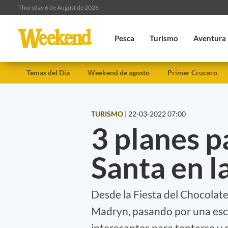
Thursday 6 de August de 2026
Pesca
Turismo
Aventura
Temas del Día
Weekend de agosto
Primer Crucero
TURISMO
|
22-03-2022 07:00
3 planes 
Santa en l
Desde la Fiesta del Chocolate
Madryn, pasando por una esc
interesantes para tentarse y d