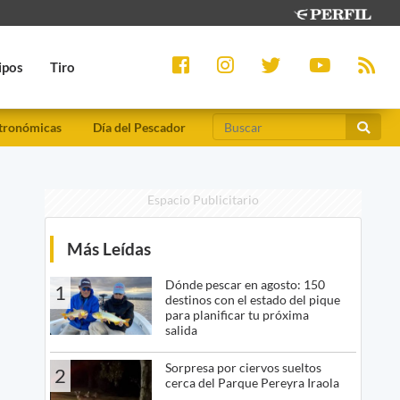
ipos
Tiro
tronómicas
Día del Pescador
Espacio Publicitario
Más Leídas
Dónde pescar en agosto: 150
1
destinos con el estado del pique
para planificar tu próxima
salida
Sorpresa por ciervos sueltos
2
cerca del Parque Pereyra Iraola