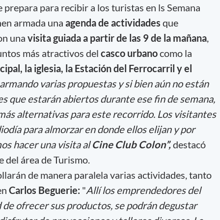
 prepara para recibir a los turistas en ls Semana
enen armada una
agenda de actividades
que
on una
visita guiada a partir de las 9 de la mañana
,
puntos más atractivos del
casco urbano
como la
ipal, la iglesia, la Estación del Ferrocarril y el
armando varias propuestas y si bien aún no están
es que estarán abiertos durante ese fin de semana,
más alternativas para este recorrido. Los visitantes
odía para almorzar en donde ellos elijan y por
 hacer una visita al
Cine Club Colon”,
destacó
 del área de Turismo.
llarán de manera paralela varias actividades, tanto
en
Carlos Beguerie:
"
Allí los emprendedores del
d de ofrecer sus productos, se podrán degustar