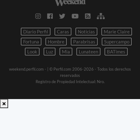
Diario Perfil
Caras
Noticias
Marie Claire
Fortuna
Hombre
Parabrisas
Supercampo
Look
Luz
Mia
Lunateen
BATimes
weekend.perfil.com -
| © Perfil.com 2006-2026 - Todos los derechos
reservados
Registro de Propiedad Intelectual: Nro.