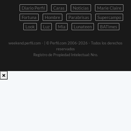
Diario Perfil
Caras
Noticias
Marie Claire
Fortuna
Hombre
Parabrisas
Supercampo
Look
Luz
Mia
Lunateen
BATimes
weekend.perfil.com -
| © Perfil.com 2006-2026 - Todos los derechos
reservados
Registro de Propiedad Intelectual: Nro.