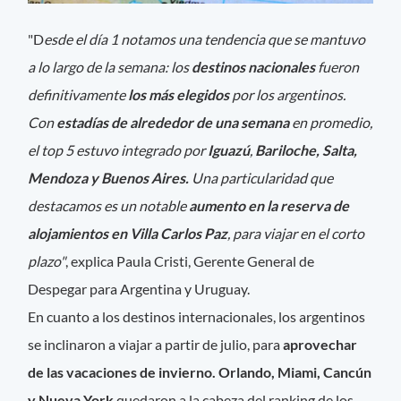
"D
esde el día 1 notamos una tendencia que se mantuvo
a lo largo de la semana: los
destinos nacionales
fueron
definitivamente
los más elegidos
por los argentinos.
Con
estadías de alrededor de una semana
en promedio,
el top 5 estuvo integrado por
Iguazú
,
Bariloche, Salta,
Mendoza y Buenos Aires.
Una particularidad que
destacamos es un notable
aumento en la reserva de
alojamientos en Villa Carlos Paz
, para viajar en el corto
plazo"
, explica Paula Cristi, Gerente General de
Despegar para Argentina y Uruguay.
En cuanto a los destinos internacionales, los argentinos
se inclinaron a viajar a partir de julio, para
aprovechar
de las vacaciones de invierno. Orlando, Miami, Cancún
y Nueva York
quedaron a la cabeza del ranking de los