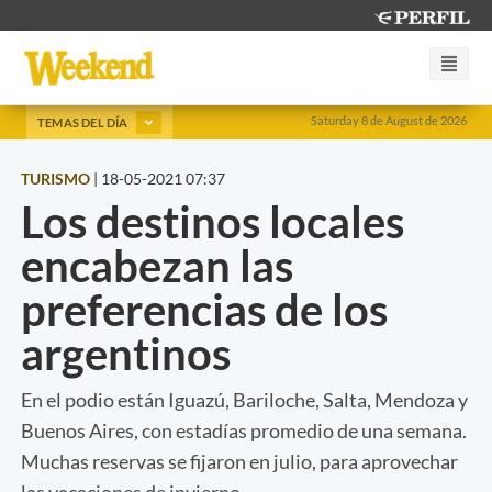
Saturday 8 de August de 2026
TEMAS DEL DÍA
TURISMO
|
18-05-2021 07:37
Los destinos locales
encabezan las
preferencias de los
argentinos
En el podio están Iguazú, Bariloche, Salta, Mendoza y
Buenos Aires, con estadías promedio de una semana.
Muchas reservas se fijaron en julio, para aprovechar
las vacaciones de invierno.