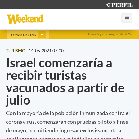
Thursday 6 de August de 2026
TEMAS DEL DÍA
TURISMO
|
14-05-2021 07:00
Israel comenzaría a
recibir turistas
vacunados a partir de
julio
Con la mayoría de la población inmunizada contra el
coronavirus, comenzarán con pruebas piloto a fines
de mayo, permitiendo ingresar exclusivamente a
contingentes porque son más fáciles de controlar.