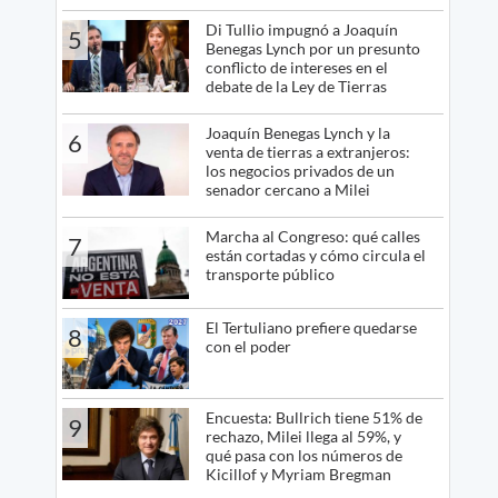
Di Tullio impugnó a Joaquín
5
Benegas Lynch por un presunto
conflicto de intereses en el
debate de la Ley de Tierras
Joaquín Benegas Lynch y la
6
venta de tierras a extranjeros:
los negocios privados de un
senador cercano a Milei
Marcha al Congreso: qué calles
7
están cortadas y cómo circula el
transporte público
El Tertuliano prefiere quedarse
8
con el poder
Encuesta: Bullrich tiene 51% de
9
rechazo, Milei llega al 59%, y
qué pasa con los números de
Kicillof y Myriam Bregman