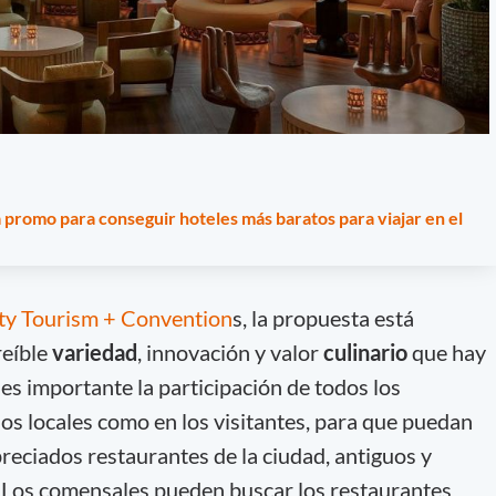
 promo para conseguir hoteles más baratos para viajar en el
ty Tourism + Convention
s, la propuesta está
reíble
variedad
, innovación y valor
culinario
que hay
es importante la participación de todos los
los locales como en los visitantes, para que puedan
reciados restaurantes de la ciudad, antiguos y
. Los comensales pueden buscar los restaurantes