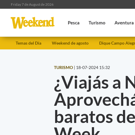
Friday 7 de August de 2026
Pesca
Turismo
Aventura
Temas del Día
Weekend de agosto
Dique Campo Aleg
TURISMO
|
18-07-2024 15:32
¿Viajás a 
Aprovechá
baratos de
Week