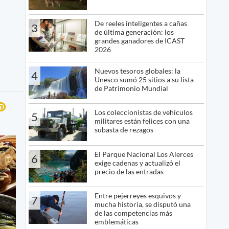
De reeles inteligentes a cañas
3
de última generación: los
grandes ganadores de ICAST
2026
Nuevos tesoros globales: la
4
Unesco sumó 25 sitios a su lista
de Patrimonio Mundial
Los coleccionistas de vehículos
5
militares están felices con una
subasta de rezagos
El Parque Nacional Los Alerces
6
exige cadenas y actualizó el
precio de las entradas
Entre pejerreyes esquivos y
7
mucha historia, se disputó una
de las competencias más
emblemáticas