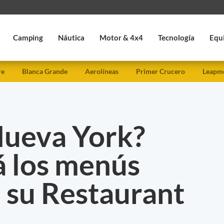
Camping
Náutica
Motor & 4x4
Tecnología
Equ
re
Blanca Grande
Aerolíneas
Primer Crucero
Leapmo
Nueva York?
 los menús
 su Restaurant