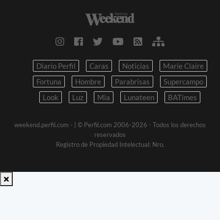
Diario Perfil
Caras
Noticias
Marie Claire
Fortuna
Hombre
Parabrisas
Supercampo
Look
Luz
Mia
Lunateen
BATimes
weekend.perfil.com -
| © Perfil.com 2006-2026 - Todos los derechos
reservados
Registro de Propiedad Intelectual: Nro.