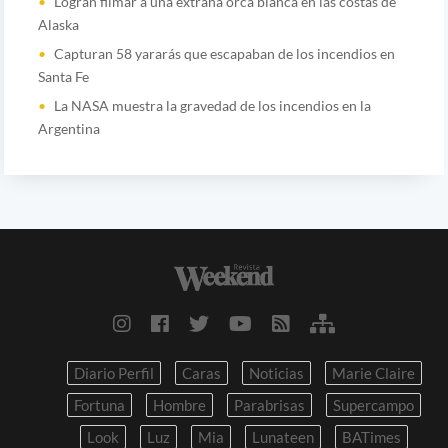
Logran filmar a una extraña orca blanca en las costas de
Alaska
Capturan 58 yararás que escapaban de los incendios en
Santa Fe
La NASA muestra la gravedad de los incendios en la
Argentina
Diario Perfil
Caras
Noticias
Marie Claire
Fortuna
Hombre
Parabrisas
Supercampo
Look
Luz
Mia
Lunateen
BATimes