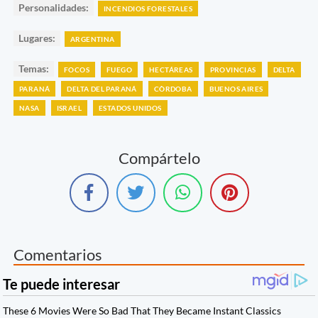
Personalidades:
INCENDIOS FORESTALES
Lugares:
ARGENTINA
Temas:
FOCOS
FUEGO
HECTÁREAS
PROVINCIAS
DELTA
PARANÁ
DELTA DEL PARANÁ
CÒRDOBA
BUENOS AIRES
NASA
ISRAEL
ESTADOS UNIDOS
Compártelo
Comentarios