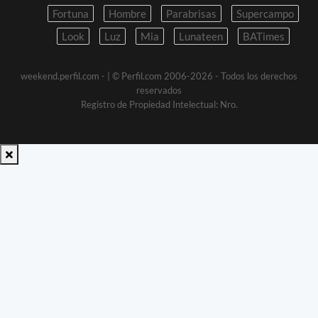
Fortuna
Hombre
Parabrisas
Supercampo
Look
Luz
Mia
Lunateen
BATimes
weekend.perfil.com -
| © Perfil.com 2006-2026 - Todos los derechos
reservados
Registro de Propiedad Intelectual: Nro.