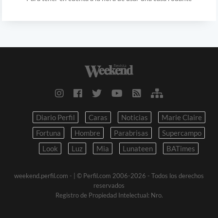
Diario Perfil
Caras
Noticias
Marie Claire
Fortuna
Hombre
Parabrisas
Supercampo
Look
Luz
Mia
Lunateen
BATimes
weekend.perfil.com -
| © Perfil.com 2006-2026 - Todos los derechos
reservados
Registro de Propiedad Intelectual: Nro.