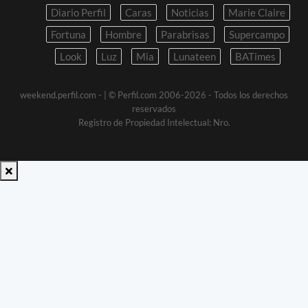
Diario Perfil
Caras
Noticias
Marie Claire
Fortuna
Hombre
Parabrisas
Supercampo
Look
Luz
Mia
Lunateen
BATimes
weekend.perfil.com -
| © Perfil.com 2006-2026 - Todos los derechos
reservados
Registro de Propiedad Intelectual: Nro.