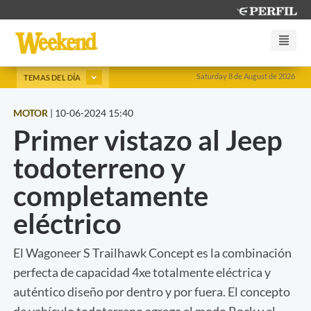
Saturday 8 de August de 2026
TEMAS DEL DÍA
MOTOR
|
10-06-2024 15:40
Primer vistazo al Jeep
todoterreno y
completamente
eléctrico
El Wagoneer S Trailhawk Concept es la combinación
perfecta de capacidad 4xe totalmente eléctrica y
auténtico diseño por dentro y por fuera. El concepto
de vehículo todoterreno agrega el modo Rock y el