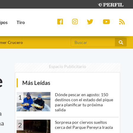
ipos
Tiro
mer Crucero
Espacio Publicitario
e
Más Leídas
Dónde pescar en agosto: 150
1
destinos con el estado del pique
para planificar tu próxima
salida
a
na
Sorpresa por ciervos sueltos
2
cerca del Parque Pereyra Iraola