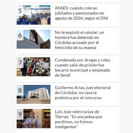
ANSES: cuándo cobran
5
jubilados y pensionados en
agosto de 2026, según el DNI
No le explotó el celular: un
6
hombre fue detenido en
Córdoba acusado por el
femicidio de su esposa
Condenado por drogas y robo,
7
cuando salió de prisión fue
becario municipal y empleado
de Senaf
Guillermo Arias, juez electoral
8
de Córdoba: no cesa la
polémica por el concurso
Luis Juez sobre la Ley de
9
Tierras: "Es una pelea que
perdimos, no fuimos
inteligentes"