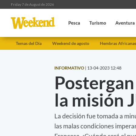
Friday 7 de August de 2026
Pesca
Turismo
Aventura
Temas del Día
Weekend de agosto
Hembras Africana
INFORMATIVO
|
13-04-2023 12:48
Postergan
la misión 
La decisión fue tomada a minu
las malas condiciones impera
Francesa. ¿Cuándo será el nu