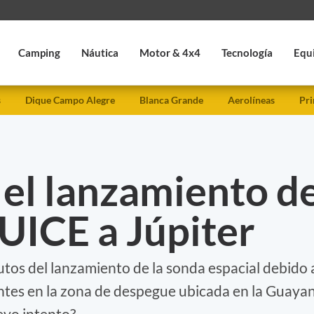
Camping
Náutica
Motor & 4x4
Tecnología
Equ
s
Dique Campo Alegre
Blanca Grande
Aerolíneas
Pri
 el lanzamiento d
JUICE a Júpiter
tos del lanzamiento de la sonda espacial debido 
ntes en la zona de despegue ubicada en la Guaya
evo intento?